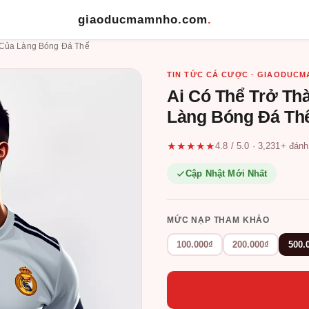
giaoducmamnho.com
.
 Của Làng Bóng Đá Thế
TIN TỨC CÁ CƯỢC · GIAODUC
Ai Có Thể Trở Th
Làng Bóng Đá Thế
★★★★★
4.8 / 5.0 · 3,231+ đán
Cập Nhật Mới Nhất
MỨC NẠP THAM KHẢO
100.000₫
200.000₫
500.