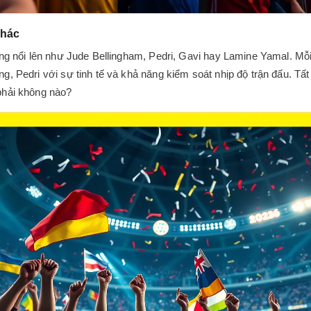
khác
ang nổi lên như Jude Bellingham, Pedri, Gavi hay Lamine Yamal. Mỗ
, Pedri với sự tinh tế và khả năng kiểm soát nhịp độ trận đấu. Tất 
phải không nào?