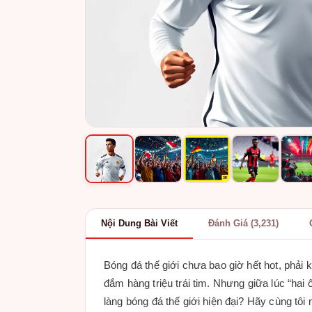
Nội Dung Bài Viết
Đánh Giá (3,231)
Bóng đá thế giới chưa bao giờ hết hot, phải
đắm hàng triệu trái tim. Nhưng giữa lúc “hai
làng bóng đá thế giới hiện đại? Hãy cùng tôi