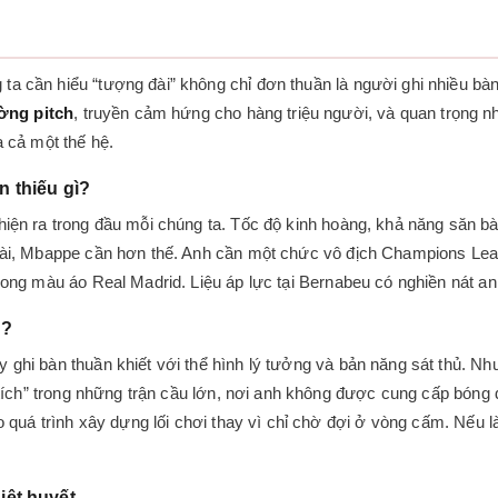
ta cần hiểu “tượng đài” không chỉ đơn thuần là người ghi nhiều bà
ờng pitch
, truyền cảm hứng cho hàng triệu người, và quan trọng nh
a cả một thế hệ.
 thiếu gì?
 hiện ra trong đầu mỗi chúng ta. Tốc độ kinh hoàng, khả năng săn b
đài, Mbappe cần hơn thế. Anh cần một chức vô địch Champions League
trong màu áo Real Madrid. Liệu áp lực tại Bernabeu có nghiền nát an
u?
 ghi bàn thuần khiết với thể hình lý tưởng và bản năng sát thủ. Nh
ất tích” trong những trận cầu lớn, nơi anh không được cung cấp bóng
vào quá trình xây dựng lối chơi thay vì chỉ chờ đợi ở vòng cấm. Nếu
hiệt huyết