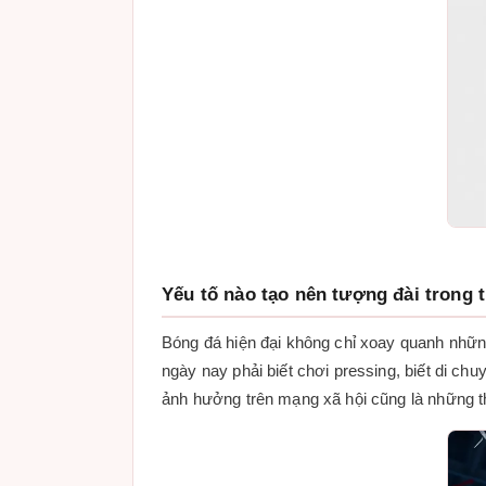
Yếu tố nào tạo nên tượng đài trong 
Bóng đá hiện đại không chỉ xoay quanh nhữn
ngày nay phải biết chơi pressing, biết di ch
ảnh hưởng trên mạng xã hội cũng là những th