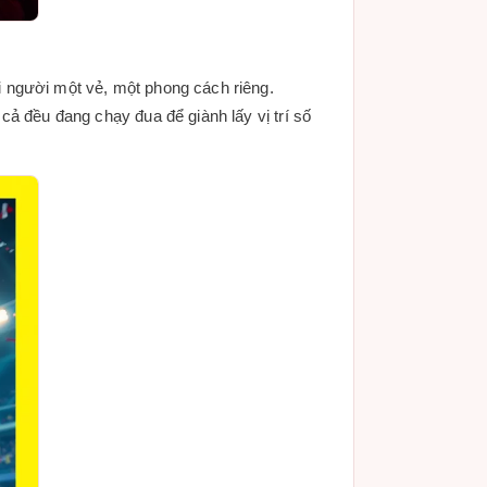
i người một vẻ, một phong cách riêng.
cả đều đang chạy đua để giành lấy vị trí số