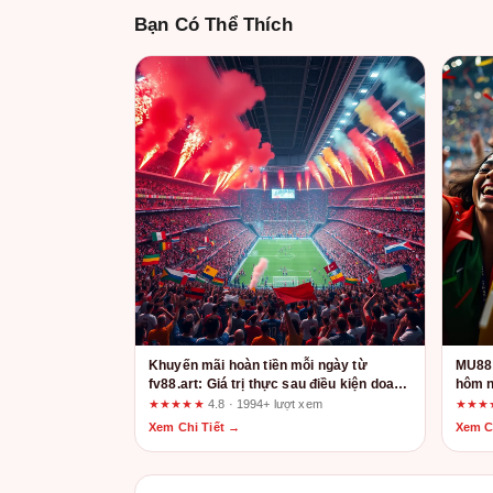
Bạn Có Thể Thích
Khuyến mãi hoàn tiền mỗi ngày từ
MU88 
fv88.art: Giá trị thực sau điều kiện doanh
hôm n
thu
năm
★★★★★
4.8 · 1994+ lượt xem
★★★
Xem Chi Tiết →
Xem C