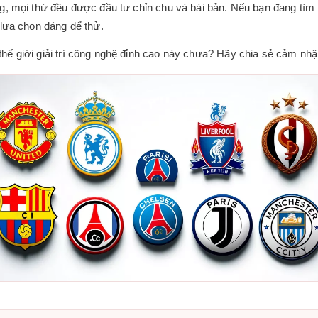
ng, mọi thứ đều được đầu tư chỉn chu và bài bản. Nếu bạn đang tì
 lựa chọn đáng để thử.
hế giới giải trí công nghệ đỉnh cao này chưa? Hãy chia sẻ cảm nhậ