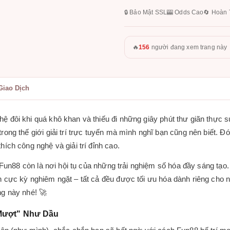
🔒 Bảo Mật SSL
🎰 Odds Cao
🔄 Hoàn 
🔥
156
người đang xem trang này
Giao Dịch
ệ đôi khi quá khô khan và thiếu đi những giây phút thư giãn thực 
ong thế giới giải trí trực tuyến mà mình nghĩ bạn cũng nên biết. Đó
ích công nghệ và giải trí đỉnh cao.
, Fun88 còn là nơi hội tụ của những trải nghiệm số hóa đầy sáng tạ
n cực kỳ nghiêm ngặt – tất cả đều được tối ưu hóa dành riêng ch
ng này nhé! 🚀
"Mượt" Như Dầu