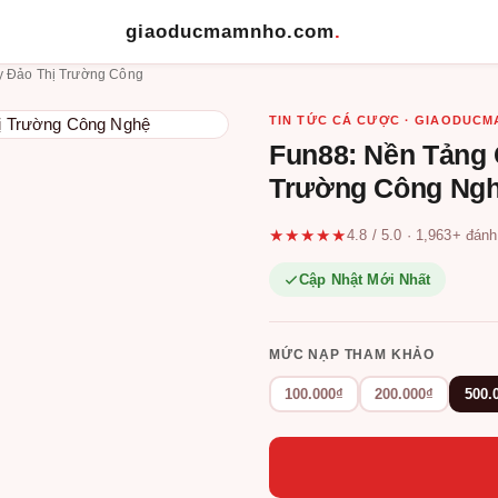
giaoducmamnho.com
.
y Đảo Thị Trường Công
TIN TỨC CÁ CƯỢC · GIAODUC
Fun88: Nền Tảng 
Trường Công Ng
★★★★★
4.8 / 5.0 · 1,963+ đán
Cập Nhật Mới Nhất
MỨC NẠP THAM KHẢO
100.000₫
200.000₫
500.