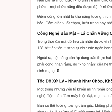
Nếu bạn là một người khó tính về mặt giao d
phức – mọi chức năng đều được đặt ở những vị
Điểm cộng lớn nhất là khả năng tương thích v
hảo. Cảm giác vuốt chạm, lướt trang hay nhấn
Công Nghệ Bảo Mật – Lá Chắn Vững 
Trong thời đại mà dữ liệu cá nhân được ví n
128-bit tiên tiến, tương tự như các ngân hàn
Ngoài ra, hệ thống còn áp dụng xác thực hai 
phải công nhận rằng, độ "khó nhằn" của hệ t
ninh mạng. 🔒
Tốc Độ Xử Lý – Nhanh Như Chớp, Kh
Một trong những yếu tố khiến mình "phải lòn
nghệ điện toán đám mây hiện đại, mọi thao tác
Bạn có thể tưởng tượng cảm giác không phải
chính xác là những gì Fun88 mang lại. Mình