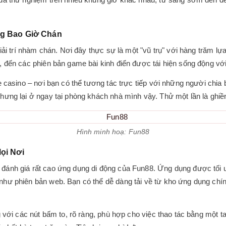
ng Bao Giờ Chán
giải trí nhàm chán. Nơi đây thực sự là một "vũ trụ" với hàng trăm
, đến các phiên bản game bài kinh điển được tái hiện sống động với
ve casino – nơi bạn có thể tương tác trực tiếp với những người ch
hưng lại ở ngay tại phòng khách nhà mình vậy. Thử một lần là ghiề
Hình minh hoạ: Fun88
ọi Nơi
đánh giá rất cao ứng dụng di động của Fun88. Ứng dụng được tối 
như phiên bản web. Bạn có thể dễ dàng tải về từ kho ứng dụng chí
g với các nút bấm to, rõ ràng, phù hợp cho việc thao tác bằng một t