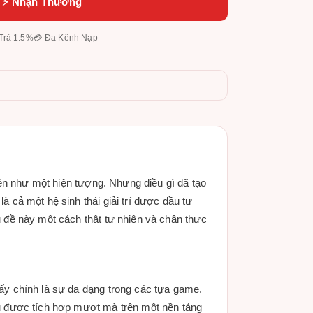
⚡ Nhận Thưởng
Trả 1.5%
💳 Đa Kênh Nạp
lên như một hiện tượng. Nhưng điều gì đã tạo
 cả một hệ sinh thái giải trí được đầu tư
 đề này một cách thật tự nhiên và chân thực
ấy chính là sự đa dạng trong các tựa game.
ều được tích hợp mượt mà trên một nền tảng