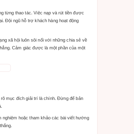
g từng thao tác. Việc nạp và rút tiền được
ại. Đội ngũ hỗ trợ khách hàng hoạt động
ng xã hội luôn sôi nổi với những chia sẻ về
 thẳng. Cảm giác được là một phần của một
rõ mục đích giải trí là chính. Đừng để bản
ả.
inh nghiệm hoặc tham khảo các bài viết hướng
 thắng.