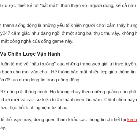
7 được thiết kế rất “bắt mắt”, thân thiện với người dùng, kể cả nh
 thanh sống động là những yếu tố khiến người chơi cảm thấy hứng 
ay247 cảm giác như đang ngồi ở một sòng bài thực thụ vậy, không h
ề mặt công nghệ của cổng game này.
Và Chiến Lược Vận Hành
luôn tò mò về “hậu trường” của những trang web giải trí trực tuyế
bạch cho mọi ván chơi. Hệ thống bảo mật nhiều lớp giúp thông tin 
òn để tạo dựng lòng tin trong cộng đồng.
47 cũng rất thông minh. Họ không chạy theo những quảng cáo phô 
hơi mới và các sự kiện tri ân thành viên lâu năm. Chính điều này 
lưu, học hỏi kinh nghiệm từ nhau.
để thử vận may, đừng quên tham khảo các thông tin chi tiết tại
keo 
ay.