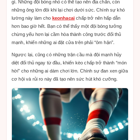
gì. Những đội bóng nhỏ có thể tạo nên địa chấn, còn
những ông lớn đôi khi lại chơi dưới sức. Chính sự khó
lường này làm cho
keonhacai
chấp trở nên hấp dẫn
hơn bao giờ hết. Bạn có thể thấy một đội bóng tưởng
chừng yếu hơn lại cầm hòa thành công trước đối thủ
mạnh, khiến những ai đặt cửa trên phải “ôm hận”.
Ngược lại, cũng có những trận cầu mà đội mạnh hủy
diệt đối thủ ngay từ đầu, khiến kèo chấp trở thành “món
hời” cho những ai dám chơi lớn. Chính sự đan xen giữa
cơ hội và rủi ro này đã tạo nên sức hút khó cưỡng.