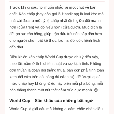
Trước khi đi sâu, tôi muốn nhắc lại một chút về bản
chất. Kèo chấp (hay còn gọi là Handicap) là loại kèo mà
nhà cái đưa ra một tỷ lệ chấp nhất định giữa đội mạnh
hơn (cửa trên) và đội yếu hơn (cửa dưới). Mục đích là
để tạo sự cân bằng, giúp trận đấu trở nên hấp dẫn hơn
cho người chơi, bất kể thực lực hai đội có chênh lệch
đến đâu.
Điều khiến kèo chấp World Cup được chú ý đến vậy,
theo tôi, nằm ở tính chiến thuật và sự kịch tính. Không
đơn thuần là đoán đội thắng thua, bạn còn phải tính toán
xem đội cửa trên có thắng đủ cách biệt để “vượt qua”
mức chấp hay không. Điều này biến mỗi pha bóng, mỗi
bàn thắng thành một nút thắt cảm xúc cực mạnh. 😅
World Cup – Sân khấu của những bất ngờ
World Cup là giải đấu mà không ai dám chắc chắn điều