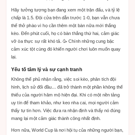
Hãy tưởng tượng bạn đang xem một trận đấu, và tỷ lệ
chấp là 1.5. Đội cửa trên dẫn trước 1-0, bạn vẫn chưa
thể thở phào vì họ cần thêm một bàn nữa mới thắng
kèo. Đến phút cuối, họ có bàn thắng thứ hai, cảm giác
vỡ òa thực sự rất khó tả. 🥳 Chính những cung bậc
cảm xúc tột cùng đó khiến người chơi luôn muốn quay
lại.
Yếu tố tâm lý và sự cạnh tranh
Không thể phủ nhận rằng, việc soi kèo, phân tích đội
hình, lịch sử đối đầu… đã trở thành một phần không thể
thiếu của người hâm mộ hiện đại. Khi có một nền tảng
uy tín để tham khảo, như keo nha cai, mọi người cảm
thấy tự tin hơn. Việc đưa ra nhận định và thấy nó đúng
mang lại một cảm giác thành công nhất định.
Hơn nữa, World Cup là nơi hội tụ của những người bạn,