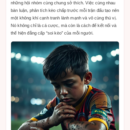
những hội nhóm cùng chung sở thích. Việc cùng nhau
bàn luận, phân tích kèo chấp trước mỗi trận đấu tạo nên
một không khí cạnh tranh lành mạnh và vô cùng thú vị.
Nó không chỉ là cá cược, mà còn là cách để kết nối và
thể hiện đẳng cấp “soi kèo” của mỗi người.