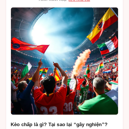
Kèo chấp là gì? Tại sao lại “gây nghiện”?