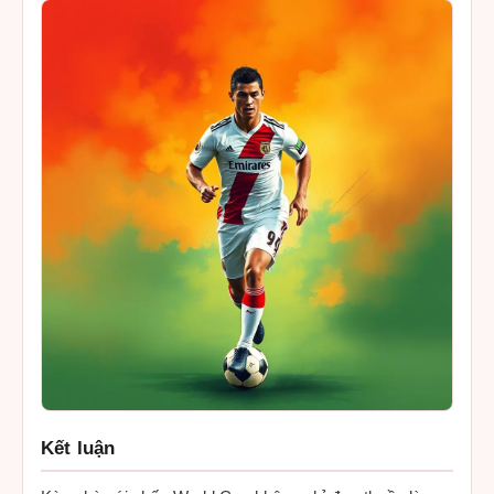
Kết luận