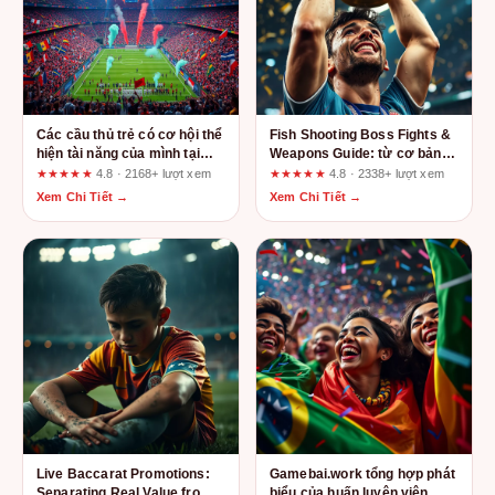
Các cầu thủ trẻ có cơ hội thể
Fish Shooting Boss Fights &
hiện tài năng của mình tại
Weapons Guide: từ cơ bản
giải đấu – Bệ phóng cho
đến nâng cao trên
★★★★★
4.8 · 2168+ lượt xem
★★★★★
4.8 · 2338+ lượt xem
những ngôi sao mai
lv88.health
Xem Chi Tiết →
Xem Chi Tiết →
Live Baccarat Promotions:
Gamebai.work tổng hợp phát
Separating Real Value from
biểu của huấn luyện viên