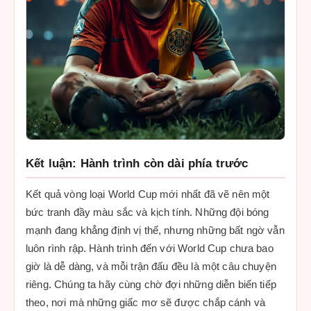
Kết luận: Hành trình còn dài phía trước
Kết quả vòng loại World Cup mới nhất đã vẽ nên một
bức tranh đầy màu sắc và kịch tính. Những đội bóng
mạnh đang khẳng định vị thế, nhưng những bất ngờ vẫn
luôn rình rập. Hành trình đến với World Cup chưa bao
giờ là dễ dàng, và mỗi trận đấu đều là một câu chuyện
riêng. Chúng ta hãy cùng chờ đợi những diễn biến tiếp
theo, nơi mà những giấc mơ sẽ được chắp cánh và