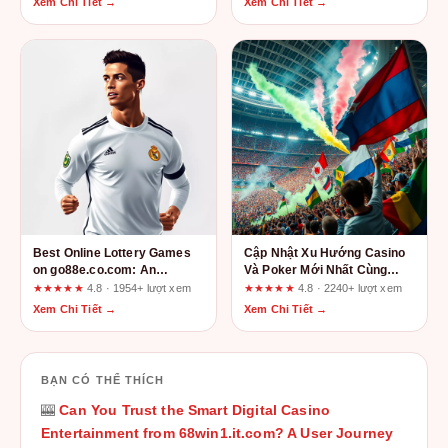
Xem Chi Tiết →
Xem Chi Tiết →
xuyên và người vốn nhỏ
Best Online Lottery Games
Cập Nhật Xu Hướng Casino
on go88e.co.com: An
Và Poker Mới Nhất Cùng
Independent Review of Who
fb88fb1.net
★★★★★
4.8 · 1954+ lượt xem
★★★★★
4.8 · 2240+ lượt xem
Should and Shouldn’t Play
Xem Chi Tiết →
Xem Chi Tiết →
BẠN CÓ THỂ THÍCH
🎰
Can You Trust the Smart Digital Casino
Entertainment from 68win1.it.com? A User Journey