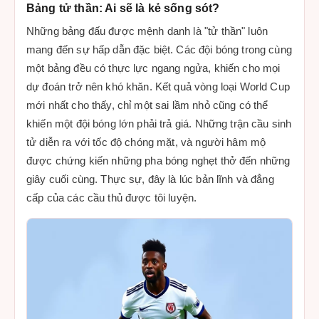
Bảng tử thần: Ai sẽ là kẻ sống sót?
Những bảng đấu được mệnh danh là "tử thần" luôn
mang đến sự hấp dẫn đặc biệt. Các đội bóng trong cùng
một bảng đều có thực lực ngang ngửa, khiến cho mọi
dự đoán trở nên khó khăn. Kết quả vòng loại World Cup
mới nhất cho thấy, chỉ một sai lầm nhỏ cũng có thể
khiến một đội bóng lớn phải trả giá. Những trận cầu sinh
tử diễn ra với tốc độ chóng mặt, và người hâm mộ
được chứng kiến những pha bóng nghẹt thở đến những
giây cuối cùng. Thực sự, đây là lúc bản lĩnh và đẳng
cấp của các cầu thủ được tôi luyện.