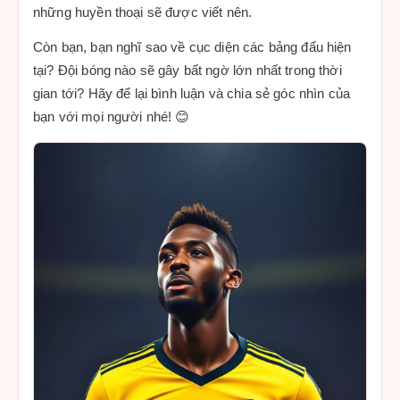
những huyền thoại sẽ được viết nên.
Còn bạn, bạn nghĩ sao về cục diện các bảng đấu hiện
tại? Đội bóng nào sẽ gây bất ngờ lớn nhất trong thời
gian tới? Hãy để lại bình luận và chia sẻ góc nhìn của
bạn với mọi người nhé! 😊