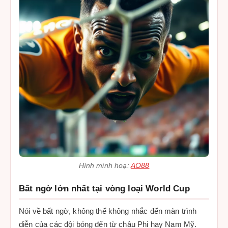
Hình minh hoạ:
AO88
Bất ngờ lớn nhất tại vòng loại World Cup
Nói về bất ngờ, không thể không nhắc đến màn trình
diễn của các đội bóng đến từ châu Phi hay Nam Mỹ.