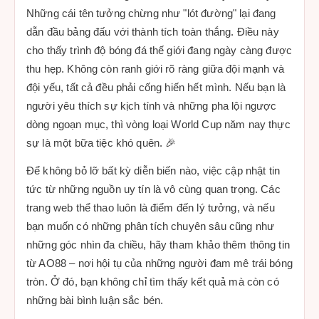
Những cái tên tưởng chừng như "lót đường" lại đang
dẫn đầu bảng đấu với thành tích toàn thắng. Điều này
cho thấy trình độ bóng đá thế giới đang ngày càng được
thu hẹp. Không còn ranh giới rõ ràng giữa đội mạnh và
đội yếu, tất cả đều phải cống hiến hết mình. Nếu bạn là
người yêu thích sự kịch tính và những pha lội ngược
dòng ngoạn mục, thì vòng loại World Cup năm nay thực
sự là một bữa tiệc khó quên. 🎉
Để không bỏ lỡ bất kỳ diễn biến nào, việc cập nhật tin
tức từ những nguồn uy tín là vô cùng quan trọng. Các
trang web thể thao luôn là điểm đến lý tưởng, và nếu
bạn muốn có những phân tích chuyên sâu cũng như
những góc nhìn đa chiều, hãy tham khảo thêm thông tin
từ AO88 – nơi hội tụ của những người đam mê trái bóng
tròn. Ở đó, bạn không chỉ tìm thấy kết quả mà còn có
những bài bình luận sắc bén.