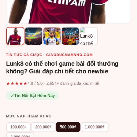
TIN TỨC CÁ CƯỢC · GIAODUCMAMNHO.COM
Lunk8 có thể chơi game bài đổi thưởng
không? Giải đáp chi tiết cho newbie
★★★★★
4.8 / 5.0 · 2,657+ đánh giá đã xác minh
Tin Nổi Bật Hôm Nay
MỨC NẠP THAM KHẢO
100.000₫
200.000₫
500.000₫
1.000.000₫