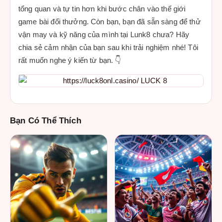
tổng quan và tự tin hơn khi bước chân vào thế giới
game bài đổi thưởng. Còn bạn, bạn đã sẵn sàng để thử
vận may và kỹ năng của mình tại Lunk8 chưa? Hãy
chia sẻ cảm nhận của bạn sau khi trải nghiệm nhé! Tôi
rất muốn nghe ý kiến từ bạn. 👇
Bạn Có Thể Thích