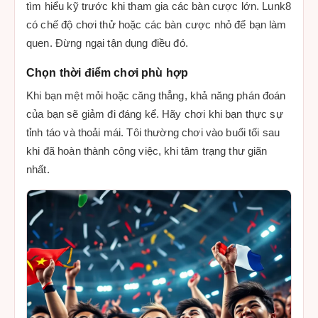
tìm hiểu kỹ trước khi tham gia các bàn cược lớn. Lunk8
có chế độ chơi thử hoặc các bàn cược nhỏ để bạn làm
quen. Đừng ngại tận dụng điều đó.
Chọn thời điểm chơi phù hợp
Khi bạn mệt mỏi hoặc căng thẳng, khả năng phán đoán
của bạn sẽ giảm đi đáng kể. Hãy chơi khi bạn thực sự
tỉnh táo và thoải mái. Tôi thường chơi vào buổi tối sau
khi đã hoàn thành công việc, khi tâm trạng thư giãn
nhất.