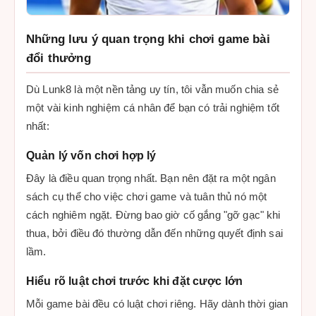
Những lưu ý quan trọng khi chơi game bài
đổi thưởng
Dù Lunk8 là một nền tảng uy tín, tôi vẫn muốn chia sẻ
một vài kinh nghiệm cá nhân để bạn có trải nghiệm tốt
nhất:
Quản lý vốn chơi hợp lý
Đây là điều quan trọng nhất. Bạn nên đặt ra một ngân
sách cụ thể cho việc chơi game và tuân thủ nó một
cách nghiêm ngặt. Đừng bao giờ cố gắng "gỡ gạc" khi
thua, bởi điều đó thường dẫn đến những quyết định sai
lầm.
Hiểu rõ luật chơi trước khi đặt cược lớn
Mỗi game bài đều có luật chơi riêng. Hãy dành thời gian