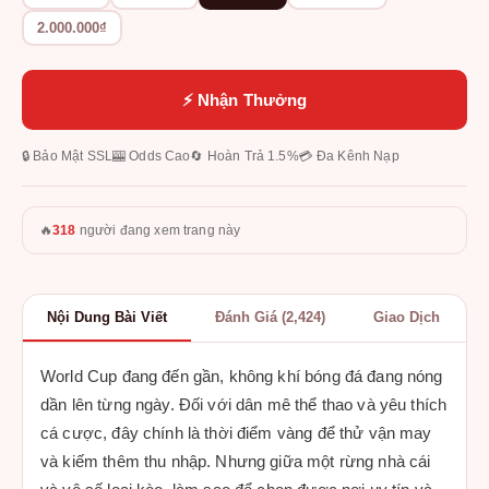
2.000.000₫
⚡ Nhận Thưởng
🔒 Bảo Mật SSL
🎰 Odds Cao
🔄 Hoàn Trả 1.5%
💳 Đa Kênh Nạp
🔥
318
người đang xem trang này
Nội Dung Bài Viết
Đánh Giá (2,424)
Giao Dịch
World Cup đang đến gần, không khí bóng đá đang nóng
dần lên từng ngày. Đối với dân mê thể thao và yêu thích
cá cược, đây chính là thời điểm vàng để thử vận may
và kiếm thêm thu nhập. Nhưng giữa một rừng nhà cái