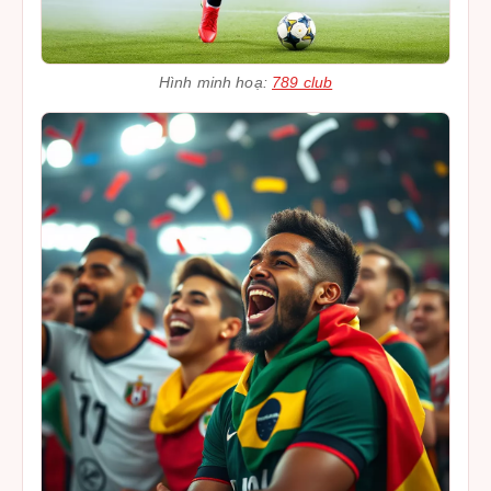
Hình minh hoạ:
789 club