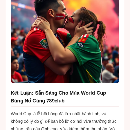
Kết Luận: Sẵn Sàng Cho Mùa World Cup
Bùng Nổ Cùng 789club
World Cup là lễ hội bóng đá lớn nhất hành tinh, và
không có lý do gì để bạn bỏ lỡ cơ hội vừa thưởng thức
những trận cầu đỉnh cao, vừa kiếm thêm thu nhập. Với