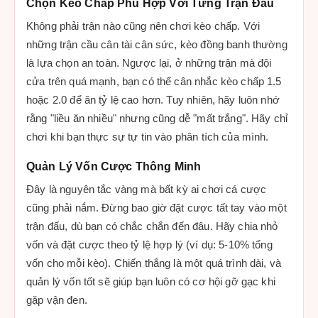
Chọn Kèo Chấp Phù Hợp Với Từng Trận Đấu
Không phải trận nào cũng nên chơi kèo chấp. Với
những trận cầu cân tài cân sức, kèo đồng banh thường
là lựa chọn an toàn. Ngược lại, ở những trận mà đội
cửa trên quá mạnh, bạn có thể cân nhắc kèo chấp 1.5
hoặc 2.0 để ăn tỷ lệ cao hơn. Tuy nhiên, hãy luôn nhớ
rằng "liều ăn nhiều" nhưng cũng dễ "mất trắng". Hãy chỉ
chơi khi bạn thực sự tự tin vào phân tích của mình.
Quản Lý Vốn Cược Thông Minh
Đây là nguyên tắc vàng mà bất kỳ ai chơi cá cược
cũng phải nắm. Đừng bao giờ đặt cược tất tay vào một
trận đấu, dù bạn có chắc chắn đến đâu. Hãy chia nhỏ
vốn và đặt cược theo tỷ lệ hợp lý (ví dụ: 5-10% tổng
vốn cho mỗi kèo). Chiến thắng là một quá trình dài, và
quản lý vốn tốt sẽ giúp bạn luôn có cơ hội gỡ gạc khi
gặp vận đen.