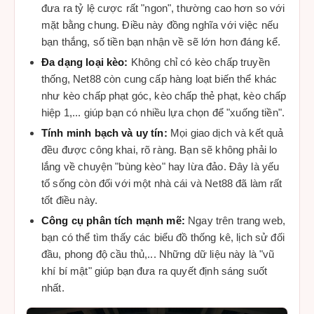
đưa ra tỷ lệ cược rất "ngon", thường cao hơn so với
mặt bằng chung. Điều này đồng nghĩa với việc nếu
bạn thắng, số tiền bạn nhận về sẽ lớn hơn đáng kể.
Đa dạng loại kèo:
Không chỉ có kèo chấp truyền
thống, Net88 còn cung cấp hàng loạt biến thể khác
như kèo chấp phạt góc, kèo chấp thẻ phạt, kèo chấp
hiệp 1,... giúp bạn có nhiều lựa chọn để "xuống tiền".
Tính minh bạch và uy tín:
Mọi giao dịch và kết quả
đều được công khai, rõ ràng. Bạn sẽ không phải lo
lắng về chuyện "bùng kèo" hay lừa đảo. Đây là yếu
tố sống còn đối với một nhà cái và Net88 đã làm rất
tốt điều này.
Công cụ phân tích mạnh mẽ:
Ngay trên trang web,
bạn có thể tìm thấy các biểu đồ thống kê, lịch sử đối
đầu, phong độ cầu thủ,... Những dữ liệu này là "vũ
khí bí mật" giúp bạn đưa ra quyết định sáng suốt
nhất.