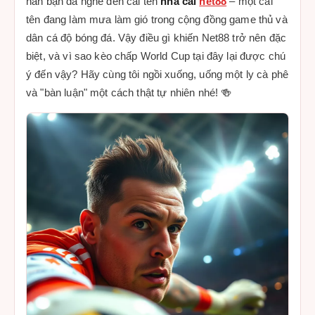
hẳn bạn đã nghe đến cái tên
nhà cái
net88
– một cái
tên đang làm mưa làm gió trong cộng đồng game thủ và
dân cá độ bóng đá. Vậy điều gì khiến Net88 trở nên đặc
biệt, và vì sao kèo chấp World Cup tại đây lại được chú
ý đến vậy? Hãy cùng tôi ngồi xuống, uống một ly cà phê
và "bàn luận" một cách thật tự nhiên nhé! 🍻