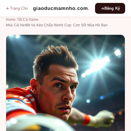
giaoducmamnho.com
.
Trang Chủ
Đăng Ký
Home
›
Tất Cả Game
›
Nhà Cái Net88 Và Kèo Chấp World Cup: Cơn Sốt Mùa Hè Bạn