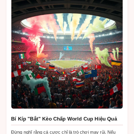
Bí Kíp "Bắt" Kèo Chấp World Cup Hiệu Quả
Đừng nghĩ rằng cá cược chỉ là trò chơi may rủi. Nếu