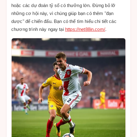
hoặc các dự đoán tỷ số có thưởng lớn. Đừng bỏ lỡ
những cơ hội này, vì chúng giúp bạn có thêm "đạn
dược" để chiến đấu. Bạn có thể tìm hiểu chi tiết các
chương trình này ngay tại
https://net88in.com/
.