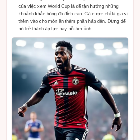
của việc xem World Cup là để tận hưởng những
khoảnh khắc bóng đá đỉnh cao. Cá cược chỉ là gia vị
thêm vào cho món ăn thêm phần hấp dẫn. Đừng để
nó trở thành áp lực hay nỗi ám ảnh.