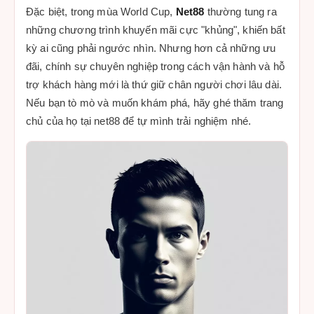
Đặc biệt, trong mùa World Cup,
Net88
thường tung ra
những chương trình khuyến mãi cực "khủng", khiến bất
kỳ ai cũng phải ngước nhìn. Nhưng hơn cả những ưu
đãi, chính sự chuyên nghiệp trong cách vận hành và hỗ
trợ khách hàng mới là thứ giữ chân người chơi lâu dài.
Nếu bạn tò mò và muốn khám phá, hãy ghé thăm trang
chủ của họ tại net88 để tự mình trải nghiệm nhé.