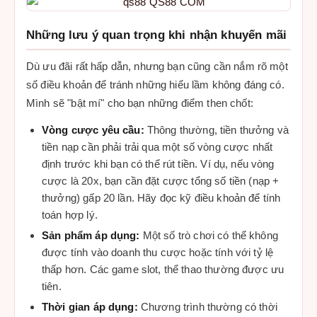
Những lưu ý quan trọng khi nhận khuyến mãi
Dù ưu đãi rất hấp dẫn, nhưng bạn cũng cần nắm rõ một
số điều khoản để tránh những hiểu lầm không đáng có.
Mình sẽ "bật mí" cho bạn những điểm then chốt:
Vòng cược yêu cầu:
Thông thường, tiền thưởng và
tiền nạp cần phải trải qua một số vòng cược nhất
định trước khi bạn có thể rút tiền. Ví dụ, nếu vòng
cược là 20x, bạn cần đặt cược tổng số tiền (nạp +
thưởng) gấp 20 lần. Hãy đọc kỹ điều khoản để tính
toán hợp lý.
Sản phẩm áp dụng:
Một số trò chơi có thể không
được tính vào doanh thu cược hoặc tính với tỷ lệ
thấp hơn. Các game slot, thể thao thường được ưu
tiên.
Thời gian áp dụng:
Chương trình thường có thời