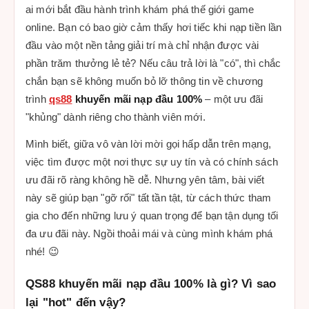
ai mới bắt đầu hành trình khám phá thế giới game
online. Bạn có bao giờ cảm thấy hơi tiếc khi nạp tiền lần
đầu vào một nền tảng giải trí mà chỉ nhận được vài
phần trăm thưởng lẻ tẻ? Nếu câu trả lời là "có", thì chắc
chắn bạn sẽ không muốn bỏ lỡ thông tin về chương
trình
qs88
khuyến mãi nạp đầu 100%
– một ưu đãi
"khủng" dành riêng cho thành viên mới.
Mình biết, giữa vô vàn lời mời gọi hấp dẫn trên mạng,
việc tìm được một nơi thực sự uy tín và có chính sách
ưu đãi rõ ràng không hề dễ. Nhưng yên tâm, bài viết
này sẽ giúp bạn "gỡ rối" tất tần tật, từ cách thức tham
gia cho đến những lưu ý quan trọng để bạn tận dụng tối
đa ưu đãi này. Ngồi thoải mái và cùng mình khám phá
nhé! 😉
QS88 khuyến mãi nạp đầu 100% là gì? Vì sao
lại "hot" đến vậy?