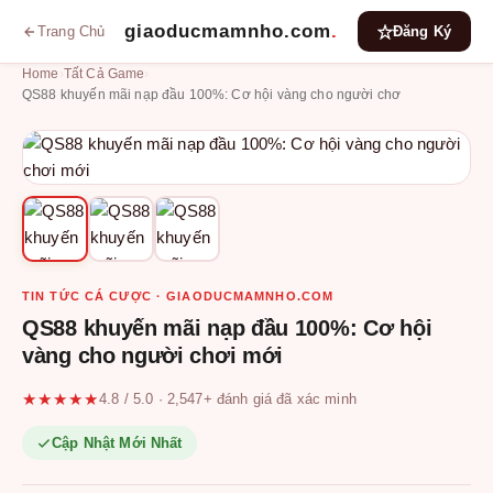
giaoducmamnho.com
.
Trang Chủ
Đăng Ký
Home
›
Tất Cả Game
›
QS88 khuyến mãi nạp đầu 100%: Cơ hội vàng cho người chơ
TIN TỨC CÁ CƯỢC · GIAODUCMAMNHO.COM
QS88 khuyến mãi nạp đầu 100%: Cơ hội
vàng cho người chơi mới
★★★★★
4.8 / 5.0 · 2,547+ đánh giá đã xác minh
Cập Nhật Mới Nhất