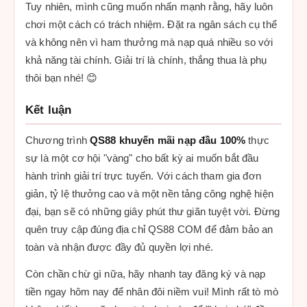
Tuy nhiên, mình cũng muốn nhấn mạnh rằng, hãy luôn
chơi một cách có trách nhiệm. Đặt ra ngân sách cụ thể
và không nên vì ham thưởng mà nạp quá nhiều so với
khả năng tài chính. Giải trí là chính, thắng thua là phụ
thôi bạn nhé! 😊
Kết luận
Chương trình
QS88 khuyến mãi nạp đầu 100%
thực
sự là một cơ hội "vàng" cho bất kỳ ai muốn bắt đầu
hành trình giải trí trực tuyến. Với cách tham gia đơn
giản, tỷ lệ thưởng cao và một nền tảng công nghệ hiện
đại, bạn sẽ có những giây phút thư giãn tuyệt vời. Đừng
quên truy cập đúng địa chỉ QS88 COM để đảm bảo an
toàn và nhận được đầy đủ quyền lợi nhé.
Còn chần chừ gì nữa, hãy nhanh tay đăng ký và nạp
tiền ngay hôm nay để nhân đôi niềm vui! Mình rất tò mò