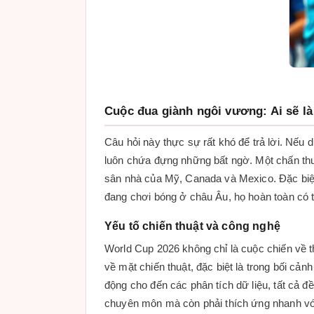
Cuộc đua giành ngôi vương: Ai sẽ l
Câu hỏi này thực sự rất khó để trả lời. Nếu 
luôn chứa đựng những bất ngờ. Một chấn thươn
sân nhà của Mỹ, Canada và Mexico. Đặc biệt
đang chơi bóng ở châu Âu, họ hoàn toàn có t
Yếu tố chiến thuật và công nghệ
World Cup 2026 không chỉ là cuộc chiến về th
về mặt chiến thuật, đặc biệt là trong bối cả
động cho đến các phân tích dữ liệu, tất cả đ
chuyên môn mà còn phải thích ứng nhanh vớ