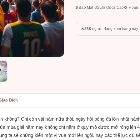
🔒 Bảo Mật SSL
🎰 Odds Cao
🔄 Hoàn 
🔥
288
người đang xem trang này
Giao Dịch
 không? Chỉ còn vài năm nữa thôi, ngày hội bóng đá lớn nhất hành
của mùa giải năm nay không chỉ nằm ở quy mô được mở rộng lên 48
g ta sẽ chứng kiến một vị vua mới lên ngôi, hay các thế lực cũ sẽ