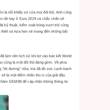
n là nỗi khiếp sợ của mọi đối thủ. Anh cũng
i rất hay ở Euro 2024 và chắc chắn sẽ
á kỹ thuật, kiểm soát bóng vượt trội cũng
ái thiết và hứa hẹn sẽ mang đến những bất
 làm nên lịch sử khi lọt vào bán kết World
cao cũng là một đối thủ đáng gờm. Về phía
 "lót đường" nữa, mà đã đủ sức cạnh tranh
sẽ là một điểm nhấn thú vị của giải đấu.
é thăm GEM88 để cập nhật những thông tin