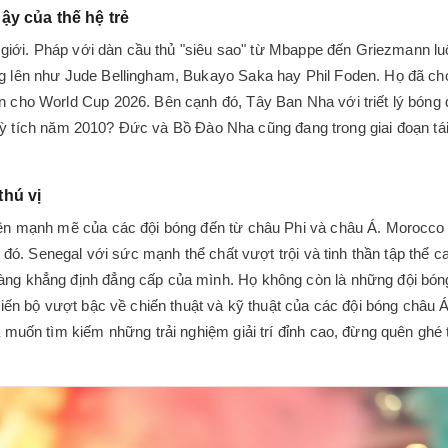
y của thế hệ trẻ
 giới. Pháp với dàn cầu thủ "siêu sao" từ Mbappe đến Griezmann luô
 lên như Jude Bellingham, Bukayo Saka hay Phil Foden. Họ đã chơ
cho World Cup 2026. Bên cạnh đó, Tây Ban Nha với triết lý bóng đ
ại kỳ tích năm 2010? Đức và Bồ Đào Nha cũng đang trong giai đoạn t
hú vị
ên mạnh mẽ của các đội bóng đến từ châu Phi và châu Á. Morocco đã
u đó. Senegal với sức mạnh thể chất vượt trội và tinh thần tập thể 
ng khẳng định đẳng cấp của mình. Họ không còn là những đội bóng
iến bộ vượt bậc về chiến thuật và kỹ thuật của các đội bóng châu Á 
à muốn tìm kiếm những trải nghiệm giải trí đỉnh cao, đừng quên gh