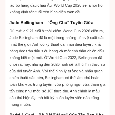
lạc bộ hàng đầu châu Âu. World Cup 2026 sẽ là nơi họ
khẳng định tên tuổi trên bình diện toàn cầu.
Jude Bellingham – "Ông Chủ" Tuyến Giữa
Dù mới chỉ 21 tuổi ở thời điểm World Cup 2026 diễn ra,
Jude Bellingham đã là một trong những tiền vệ xuất sắc
nhất thế giới. Anh có kỹ thuật cá nhân điêu luyện, khả
năng đọc trận đấu siêu hạng và một tinh thần chiến đấu
không biết mệt mỏi. Ở World Cup 2022, Bellingham đã
chơi rất hay, nhưng đến 2026, anh sẽ là thủ lĩnh thực sự
của đội tuyển Anh. Với thể hình lý tưởng và nhãn quan
chiến thuật sắc bén, Bellingham có thể làm chủ hoàn
toàn khu vực trung tuyến, vừa phòng ngự, vừa tham gia
tấn công như một "số 10" thực thụ. Anh chính là mẫu
cầu thủ hiện đại mà bất kỳ huấn luyện viên nào cũng
mong muốn.