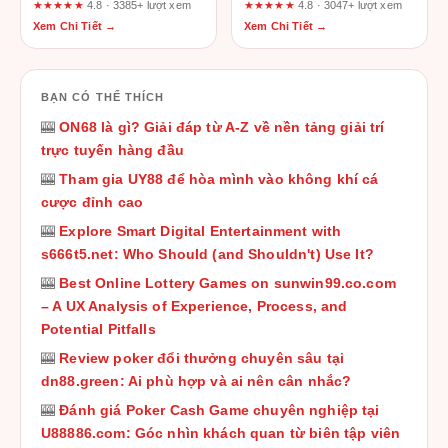
Updates &amp; Who Should
Commentary, and What
★★★★★
4.8 · 3385+ lượt xem
★★★★★
4.8 · 3047+ lượt xem
Really Participate
Comes Next
Xem Chi Tiết →
Xem Chi Tiết →
BẠN CÓ THỂ THÍCH
🎰
ON68 là gì? Giải đáp từ A-Z về nền tảng giải trí
trực tuyến hàng đầu
🎰
Tham gia UY88 để hòa mình vào không khí cá
cược đỉnh cao
🎰
Explore Smart Digital Entertainment with
s666t5.net: Who Should (and Shouldn't) Use It?
🎰
Best Online Lottery Games on sunwin99.co.com
– A UX Analysis of Experience, Process, and
Potential Pitfalls
🎰
Review poker đổi thưởng chuyên sâu tại
dn88.green: Ai phù hợp và ai nên cân nhắc?
🎰
Đánh giá Poker Cash Game chuyên nghiệp tại
U88886.com: Góc nhìn khách quan từ biên tập viên