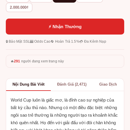
2.000.000₫
⚡ Nhận Thưởng
🔒 Bảo Mật SSL
🎰 Odds Cao
🔄 Hoàn Trả 1.5%
💳 Đa Kênh Nạp
🔥
291
người đang xem trang này
Nội Dung Bài Viết
Đánh Giá (2,471)
Giao Dịch
World Cup luôn là giấc mơ, là đỉnh cao sự nghiệp của
bất kỳ cầu thủ nào. Nhưng có một điều đặc biệt: những
ngôi sao trẻ thường là những người tạo ra khoảnh khắc
khó quên nhất. Họ đến với giải đấu với đôi chân không