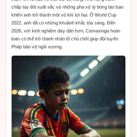
chấp tay đôi xuất sắc và những pha xử lý bóng táo bạo
khiến anh trở thành một vũ khí lợi hại. Ở World Cup
2022, anh đã có những khoảnh khắc tỏa sáng. Đến
2026, với kinh nghiệm dày dặn hơn, Camavinga hoàn
toàn có thể trở thành nhân tố chủ chốt giúp đội tuyển
Pháp bảo vệ ngôi vương.