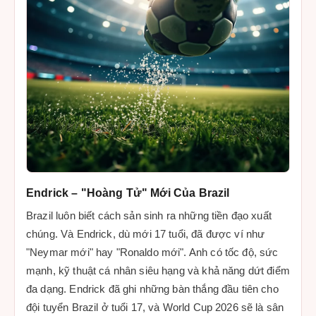
Endrick – "Hoàng Tử" Mới Của Brazil
Brazil luôn biết cách sản sinh ra những tiền đạo xuất
chúng. Và Endrick, dù mới 17 tuổi, đã được ví như
"Neymar mới" hay "Ronaldo mới". Anh có tốc độ, sức
mạnh, kỹ thuật cá nhân siêu hạng và khả năng dứt điểm
đa dạng. Endrick đã ghi những bàn thắng đầu tiên cho
đội tuyển Brazil ở tuổi 17, và World Cup 2026 sẽ là sân