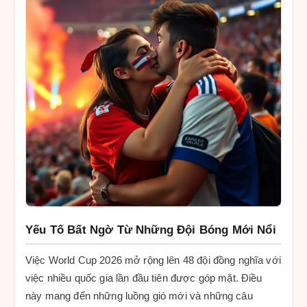
Yếu Tố Bất Ngờ Từ Những Đội Bóng Mới Nổi
Việc World Cup 2026 mở rộng lên 48 đội đồng nghĩa với
việc nhiều quốc gia lần đầu tiên được góp mặt. Điều
này mang đến những luồng gió mới và những câu