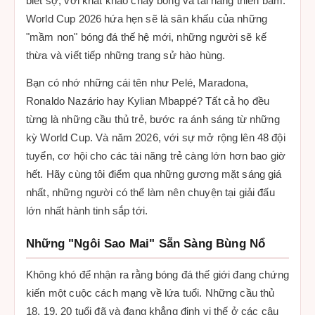
biết sợ, với khát khao cháy bỏng và tài năng thiên bẩm.
World Cup 2026 hứa hẹn sẽ là sân khấu của những
"mầm non" bóng đá thế hệ mới, những người sẽ kế
thừa và viết tiếp những trang sử hào hùng.
Bạn có nhớ những cái tên như Pelé, Maradona,
Ronaldo Nazário hay Kylian Mbappé? Tất cả họ đều
từng là những cầu thủ trẻ, bước ra ánh sáng từ những
kỳ World Cup. Và năm 2026, với sự mở rộng lên 48 đội
tuyển, cơ hội cho các tài năng trẻ càng lớn hơn bao giờ
hết. Hãy cùng tôi điểm qua những gương mặt sáng giá
nhất, những người có thể làm nên chuyện tại giải đấu
lớn nhất hành tinh sắp tới.
Những "Ngôi Sao Mai" Sẵn Sàng Bùng Nổ
Không khó để nhận ra rằng bóng đá thế giới đang chứng
kiến một cuộc cách mạng về lứa tuổi. Những cầu thủ
18, 19, 20 tuổi đã và đang khẳng định vị thế ở các câu