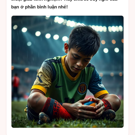
bạn ở phần bình luận nhé!