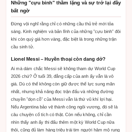
Những "cựu binh" thầm lặng và sự trở lại đầy
bất ngờ
Đừng vội nghĩ rằng chỉ có những cầu thủ trẻ mới tỏa
sáng. Kinh nghiệm và bản lĩnh của những "cựu binh" đôi
khi còn quý giá hơn vàng, đặc biệt là trong những trận
cầu sinh tử.
Lionel Messi – Huyền thoại còn dang dở?
Ai mà dám chắc Messi sẽ không tham dự World Cup
2026 chứ? Ở tuổi 39, đẳng cấp của anh ấy vẫn là vô
giá. Dù có thể không còn giữ được thể lực sung mãn
nhất, nhưng khả năng đọc trận đấu và những đường
chuyền "dọn cỗ" của Messi vẫn là thứ vũ khí lợi hại.
Nếu Argentina bảo vệ thành công ngôi vương, đó sẽ là
câu chuyện cổ tích có thật. Còn nếu không, chỉ cần
nhìn thấy anh ấy thi đấu thêm một kỳ World Cup nữa
thôi, cũng đủ làm hàng triệu trái tim người hâm mộ rung