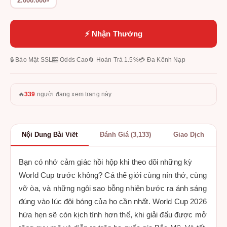
2.000.000₫
⚡ Nhận Thưởng
🔒 Bảo Mật SSL
🎰 Odds Cao
🔄 Hoàn Trả 1.5%
💳 Đa Kênh Nạp
🔥
339
người đang xem trang này
Nội Dung Bài Viết
Đánh Giá (3,133)
Giao Dịch
Bạn có nhớ cảm giác hồi hộp khi theo dõi những kỳ
World Cup trước không? Cả thế giới cùng nín thở, cùng
vỡ òa, và những ngôi sao bỗng nhiên bước ra ánh sáng
đúng vào lúc đội bóng của họ cần nhất. World Cup 2026
hứa hẹn sẽ còn kịch tính hơn thế, khi giải đấu được mở