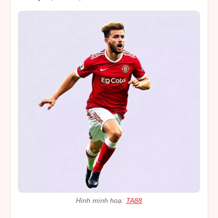
Hình minh hoạ:
TA88