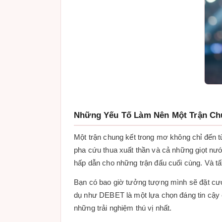
Những Yếu Tố Làm Nên Một Trận Ch
Một trận chung kết trong mơ không chỉ đến từ
pha cứu thua xuất thần và cả những giọt nư
hấp dẫn cho những trận đấu cuối cùng. Và tất 
Bạn có bao giờ tưởng tượng mình sẽ đặt cược
dụ như DEBET là một lựa chọn đáng tin cậy c
những trải nghiệm thú vị nhất.