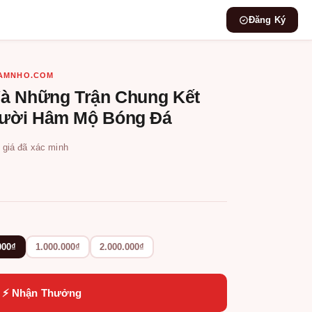
Đăng Ký
MAMNHO.COM
Và Những Trận Chung Kết
ười Hâm Mộ Bóng Đá
h giá đã xác minh
000₫
1.000.000₫
2.000.000₫
⚡ Nhận Thưởng