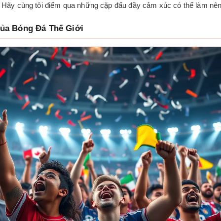
ãy cùng tôi điểm qua những cặp đấu đầy cảm xúc có thể làm nên
Của Bóng Đá Thế Giới