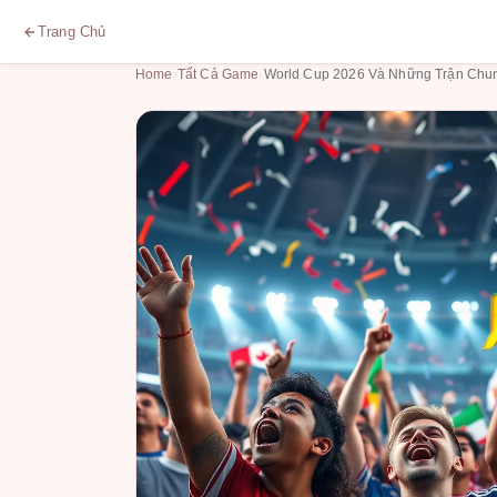
Trang Chủ
Home
›
Tất Cả Game
›
World Cup 2026 Và Những Trận Chu