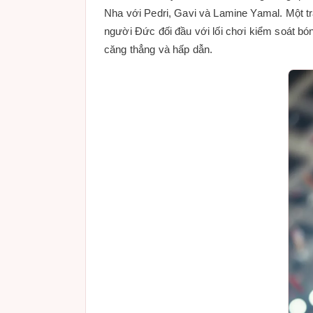
Nha với Pedri, Gavi và Lamine Yamal. Một trậ
người Đức đối đầu với lối chơi kiểm soát bó
căng thẳng và hấp dẫn.