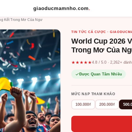
giaoducmamnho.com
.
ng Kết Trong Mơ Của Ngư
TIN TỨC CÁ CƯỢC · GIAODUC
World Cup 2026 
Trong Mơ Của Ng
★★★★★
4.8 / 5.0 · 2,262+ đán
Được Quan Tâm Nhiều
MỨC NẠP THAM KHẢO
100.000₫
200.000₫
500.