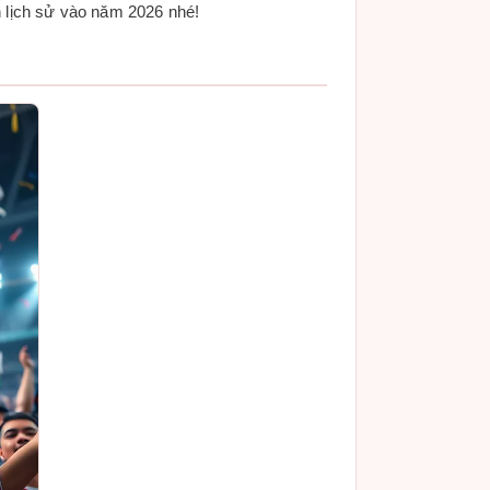
 lịch sử vào năm 2026 nhé!