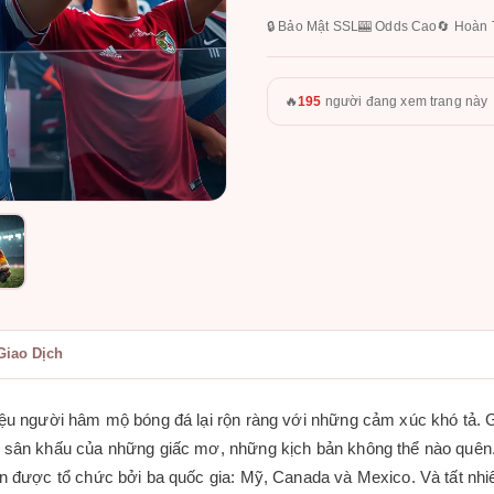
🔒 Bảo Mật SSL
🎰 Odds Cao
🔄 Hoàn 
🔥
195
người đang xem trang này
Giao Dịch
iệu người hâm mộ bóng đá lại rộn ràng với những cảm xúc khó tả. Gi
là sân khấu của những giấc mơ, những kịch bản không thể nào quên
iên được tổ chức bởi ba quốc gia: Mỹ, Canada và Mexico. Và tất nhi