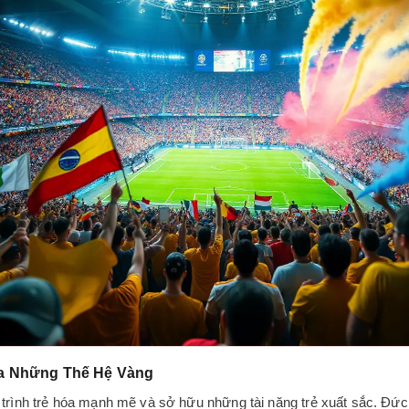
ủa Những Thế Hệ Vàng
rình trẻ hóa mạnh mẽ và sở hữu những tài năng trẻ xuất sắc. Đức 