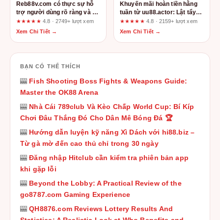
Reb88v.com có thực sự hỗ
Khuyến mãi hoàn tiền hằng
trợ người dùng rõ ràng và dễ
tuần từ uu88.actor: Lật tẩy
tiếp cận? Đánh giá tổng quan
giá trị thực sau con số quảng
★★★★★
4.8 · 2749+ lượt xem
★★★★★
4.8 · 2159+ lượt xem
cáo
Xem Chi Tiết →
Xem Chi Tiết →
BẠN CÓ THỂ THÍCH
🎰
Fish Shooting Boss Fights & Weapons Guide:
Master the OK88 Arena
🎰
Nhà Cái 789club Và Kèo Chấp World Cup: Bí Kíp
Chơi Đâu Thắng Đó Cho Dân Mê Bóng Đá 🏆
🎰
Hướng dẫn luyện kỹ năng Xì Dách với hi88.biz –
Từ gà mờ đến cao thủ chỉ trong 30 ngày
🎰
Đăng nhập Hitclub cần kiểm tra phiên bản app
khi gặp lỗi
🎰
Beyond the Lobby: A Practical Review of the
go8787.com Gaming Experience
🎰
QH8876.com Reviews Lottery Results And