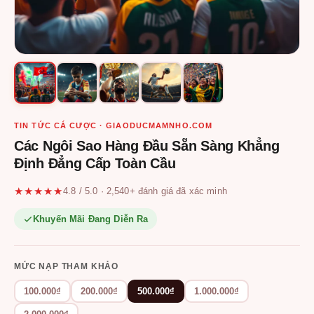
TIN TỨC CÁ CƯỢC · GIAODUCMAMNHO.COM
Các Ngôi Sao Hàng Đầu Sẵn Sàng Khẳng
Định Đẳng Cấp Toàn Cầu
★★★★★
4.8 / 5.0 · 2,540+ đánh giá đã xác minh
Khuyến Mãi Đang Diễn Ra
MỨC NẠP THAM KHẢO
100.000₫
200.000₫
500.000₫
1.000.000₫