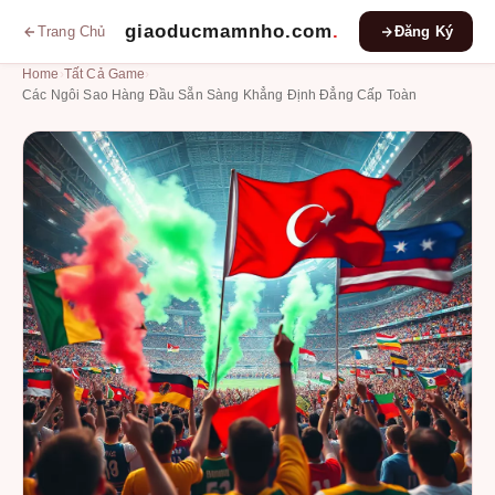
giaoducmamnho.com
.
Trang Chủ
Đăng Ký
Home
›
Tất Cả Game
›
Các Ngôi Sao Hàng Đầu Sẵn Sàng Khẳng Định Đẳng Cấp Toàn