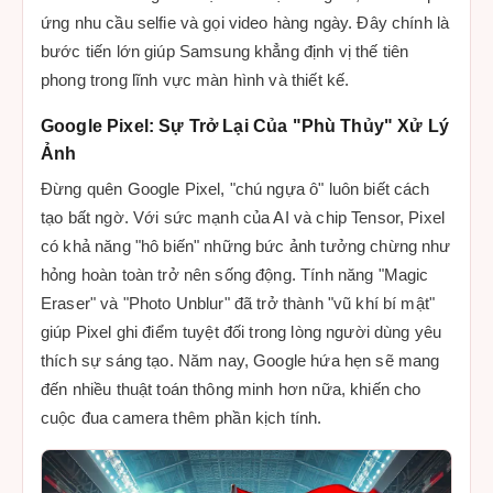
ứng nhu cầu selfie và gọi video hàng ngày. Đây chính là
bước tiến lớn giúp Samsung khẳng định vị thế tiên
phong trong lĩnh vực màn hình và thiết kế.
Google Pixel: Sự Trở Lại Của "Phù Thủy" Xử Lý
Ảnh
Đừng quên Google Pixel, "chú ngựa ô" luôn biết cách
tạo bất ngờ. Với sức mạnh của AI và chip Tensor, Pixel
có khả năng "hô biến" những bức ảnh tưởng chừng như
hỏng hoàn toàn trở nên sống động. Tính năng "Magic
Eraser" và "Photo Unblur" đã trở thành "vũ khí bí mật"
giúp Pixel ghi điểm tuyệt đối trong lòng người dùng yêu
thích sự sáng tạo. Năm nay, Google hứa hẹn sẽ mang
đến nhiều thuật toán thông minh hơn nữa, khiến cho
cuộc đua camera thêm phần kịch tính.