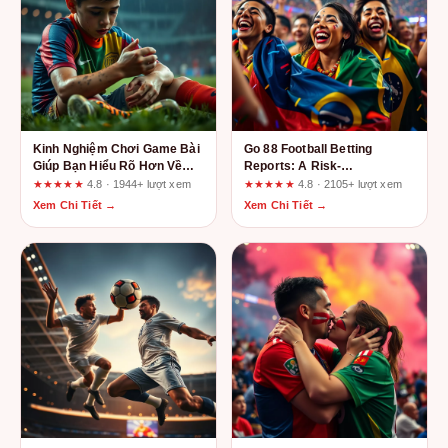
Kinh Nghiệm Chơi Game Bài
Go 88 Football Betting
Giúp Bạn Hiểu Rõ Hơn Về
Reports: A Risk-
Poker Fun88.social
Management Review of
★★★★★
4.8 · 1944+ lượt xem
★★★★★
4.8 · 2105+ lượt xem
Transparency, Speed, and
Xem Chi Tiết →
Xem Chi Tiết →
Usability