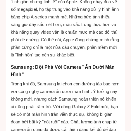
"tinh giản nhưng tinh tế" của Apple. Không chạy đua về
số megapixel, họ tập trung vào khả năng xử lý hình ảnh
bằng chip A-series mạnh mẽ. Những bức ảnh thiếu
sáng giờ đây sắc nét hơn, màu sắc trung thực hơn và
khả năng quay video vẫn là chuẩn mực mà các đối thủ
phải dè chừng. Có thể nói, Apple đang chứng minh rằng
phần cứng chỉ là một nửa câu chuyện, phần mềm mới
là "linh hồn" tạo nên sự khác biệt.
Samsung: Đột Phá Với Camera "Ẩn Dưới Màn
Hình"
Trong khi đó, Samsung lại chọn con đường táo bạo hơn
với công nghệ camera ẩn dưới màn hình. Ý tưởng này
không mới, nhưng cách Samsung hoàn thiện nó khiến
ai cũng phải trầm trồ. Với dòng Galaxy Z Fold mới, bạn
sẽ có một màn hình tràn viền thực sự, không bị gián
đoạn bởi bất kỳ "nốt ruồi" nào. Chất lượng ảnh chụp từ
camera ẩn cũng đã được cải thiện đáng kể, đủ để đáp