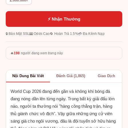
2.000.000₫
⚡ Nhận Thưởng
🔒 Bảo Mật SSL
🎰 Odds Cao
🔄 Hoàn Trả 1.5%
💳 Đa Kênh Nạp
🔥
198
người đang xem trang này
Nội Dung Bài Viết
Đánh Giá (1,865)
Giao Dịch
World Cup 2026 đang đến gần và không khí bóng đá
đang nóng dần lên từng ngày. Trong bất kỳ giải đấu lớn
nào, người ta thường nói "hàng công thắng trận, hàng
thủ giành chức vô địch". Vậy giữa những ứng cử viên
sáng giá cho ngôi vương, đâu là đội tuyển sở hữu hàng