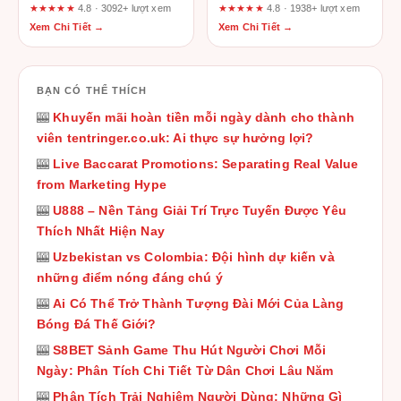
on68.online: Góc nhìn từ
Mới Nhất tai68gamebai.app
★★★★★
4.8 · 3092+ lượt xem
★★★★★
4.8 · 1938+ lượt xem
người chơi lâu năm
Xem Chi Tiết →
Xem Chi Tiết →
BẠN CÓ THỂ THÍCH
🎰
Khuyến mãi hoàn tiền mỗi ngày dành cho thành
viên tentringer.co.uk: Ai thực sự hưởng lợi?
🎰
Live Baccarat Promotions: Separating Real Value
from Marketing Hype
🎰
U888 – Nền Tảng Giải Trí Trực Tuyến Được Yêu
Thích Nhất Hiện Nay
🎰
Uzbekistan vs Colombia: Đội hình dự kiến và
những điểm nóng đáng chú ý
🎰
Ai Có Thể Trở Thành Tượng Đài Mới Của Làng
Bóng Đá Thế Giới?
🎰
S8BET Sảnh Game Thu Hút Người Chơi Mỗi
Ngày: Phân Tích Chi Tiết Từ Dân Chơi Lâu Năm
🎰
Phân Tích Trải Nghiệm Người Dùng: Những Gì