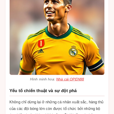
Hình minh hoạ:
Nhà cái OPEN88
Yếu tố chiến thuật và sự đột phá
Không chỉ dừng lại ở những cá nhân xuất sắc, hàng thủ
của các đội bóng lớn còn được tổ chức bởi những bộ