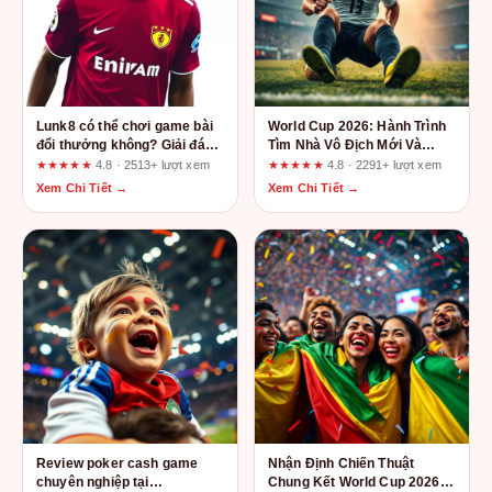
Lunk8 có thể chơi game bài
World Cup 2026: Hành Trình
đổi thưởng không? Giải đáp
Tìm Nhà Vô Địch Mới Và
chi tiết cho newbie
Những Điều Chưa Kể
★★★★★
4.8 · 2513+ lượt xem
★★★★★
4.8 · 2291+ lượt xem
Xem Chi Tiết →
Xem Chi Tiết →
Review poker cash game
Nhận Định Chiến Thuật
chuyên nghiệp tại
Chung Kết World Cup 2026