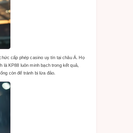
chức cấp phép casino uy tín tại châu Á. Họ
h là KP88 luôn minh bạch trong kết quả,
sống còn để tránh bị lừa đảo.