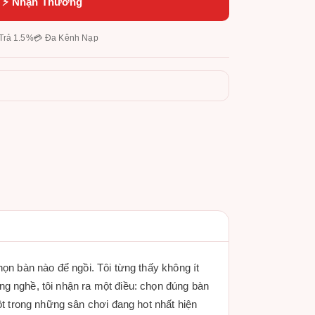
⚡ Nhận Thưởng
Trả 1.5%
💳 Đa Kênh Nạp
họn bàn nào để ngồi. Tôi từng thấy không ít
ng nghề, tôi nhận ra một điều: chọn đúng bàn
t trong những sân chơi đang hot nhất hiện