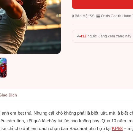
🔒 Bảo Mật SSL
🎰 Odds Cao
🔄 Hoàn 
🔥
412
người đang xem trang này
Giao Dịch
 anh em bet thủ. Nhưng cái khó không phải là biết luật, mà là biết c
ểu cảm tính, kết quả là cháy túi lúc nào không hay. Qua 10 năm tro
ôi sẽ chỉ cho anh em cách chọn bàn Baccarat phù hợp tại
KP88
– mộ