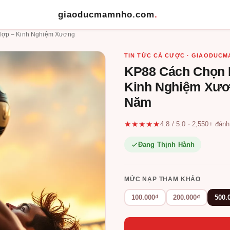
giaoducmamnho.com
.
Hợp – Kinh Nghiệm Xương
TIN TỨC CÁ CƯỢC · GIAODUC
KP88 Cách Chọn 
Kinh Nghiệm Xươ
Năm
★★★★★
4.8 / 5.0 · 2,550+ đán
Đang Thịnh Hành
MỨC NẠP THAM KHẢO
100.000₫
200.000₫
500.