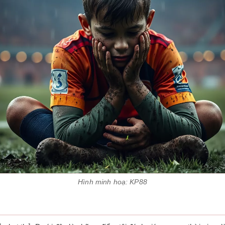
Hình minh hoạ: KP88