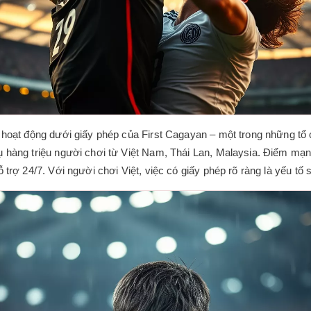
, hoạt động dưới giấy phép của First Cagayan – một trong những tổ 
ụ hàng triệu người chơi từ Việt Nam, Thái Lan, Malaysia. Điểm mạn
 trợ 24/7. Với người chơi Việt, việc có giấy phép rõ ràng là yếu tố 