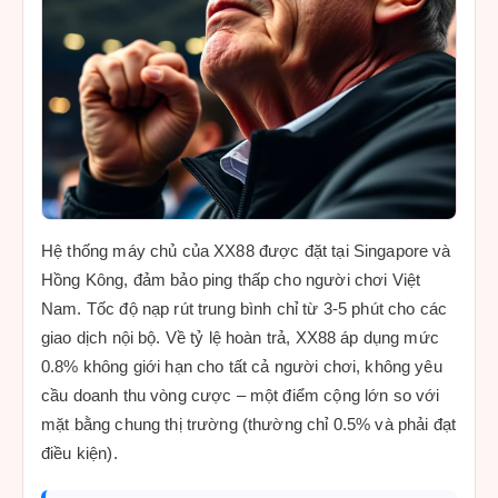
Hệ thống máy chủ của XX88 được đặt tại Singapore và
Hồng Kông, đảm bảo ping thấp cho người chơi Việt
Nam. Tốc độ nạp rút trung bình chỉ từ 3-5 phút cho các
giao dịch nội bộ. Về tỷ lệ hoàn trả, XX88 áp dụng mức
0.8% không giới hạn cho tất cả người chơi, không yêu
cầu doanh thu vòng cược – một điểm cộng lớn so với
mặt bằng chung thị trường (thường chỉ 0.5% và phải đạt
điều kiện).