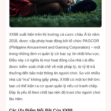
XX88 xuất hiện trên thị trường cá cược châu Á từ năm
2018, được cấp phép hoạt động bởi tổ chức PAGCOR
(Philippine Amusement and Gaming Corporation) – một
trong những đơn vị quản lý cờ bạc uy tín nhất khu vực.
Điều này có nghĩa là mọi hoạt động của nhà cái đều
được kiểm soát chặt chẽ về mặt pháp lý, từ tỷ lệ trả
thưởng đến bảo mật thông tin người chơi. So với nhiều
nhà cái “ma” không giấy phép, XX88 có một lợi thế lớn:
bạn có thể kiện ra cơ quan quản lý nếu có tranh chấp.
Đây là yếu tố then chốt tạo nên độ trust cho người chơi
lâu năm.
Các Ưu Điểm Nổi Bật Của XX88