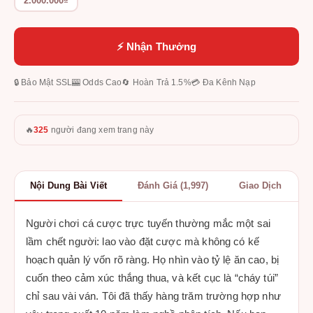
2.000.000₫
⚡ Nhận Thưởng
🔒 Bảo Mật SSL
🎰 Odds Cao
🔄 Hoàn Trả 1.5%
💳 Đa Kênh Nạp
🔥
325
người đang xem trang này
Nội Dung Bài Viết
Đánh Giá (1,997)
Giao Dịch
Người chơi cá cược trực tuyến thường mắc một sai
lầm chết người: lao vào đặt cược mà không có kế
hoạch quản lý vốn rõ ràng. Họ nhìn vào tỷ lệ ăn cao, bị
cuốn theo cảm xúc thắng thua, và kết cục là “cháy túi”
chỉ sau vài ván. Tôi đã thấy hàng trăm trường hợp như