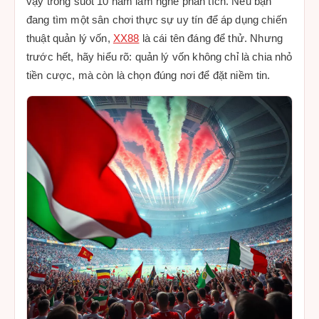
vậy trong suốt 10 năm làm nghề phân tích. Nếu bạn
đang tìm một sân chơi thực sự uy tín để áp dụng chiến
thuật quản lý vốn,
XX88
là cái tên đáng để thử. Nhưng
trước hết, hãy hiểu rõ: quản lý vốn không chỉ là chia nhỏ
tiền cược, mà còn là chọn đúng nơi để đặt niềm tin.