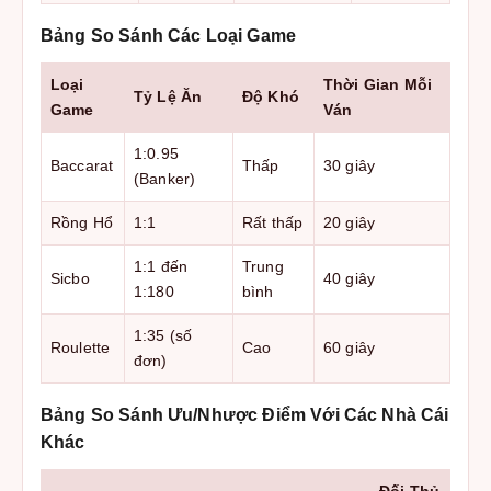
Bảng So Sánh Các Loại Game
Loại
Thời Gian Mỗi
Tỷ Lệ Ăn
Độ Khó
Game
Ván
1:0.95
Baccarat
Thấp
30 giây
(Banker)
Rồng Hổ
1:1
Rất thấp
20 giây
1:1 đến
Trung
Sicbo
40 giây
1:180
bình
1:35 (số
Roulette
Cao
60 giây
đơn)
Bảng So Sánh Ưu/Nhược Điểm Với Các Nhà Cái
Khác