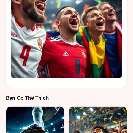
Bạn Có Thể Thích