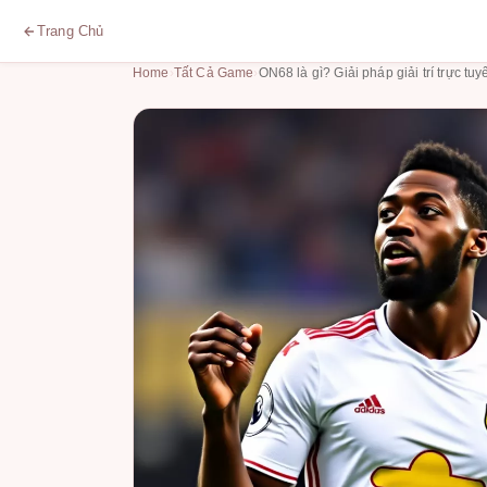
Trang Chủ
Home
›
Tất Cả Game
›
ON68 là gì? Giải pháp giải trí trực t