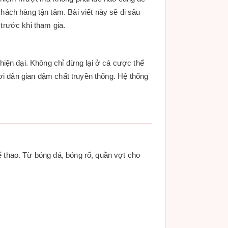
hách hàng tận tâm. Bài viết này sẽ đi sâu
trước khi tham gia.
hiện đại. Không chỉ dừng lại ở cá cược thể
hơi dân gian đậm chất truyền thống. Hệ thống
 thao. Từ bóng đá, bóng rổ, quần vợt cho