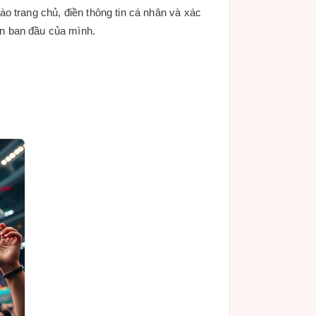
ào trang chủ, điền thông tin cá nhân và xác
ốn ban đầu của mình.