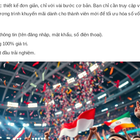
thiết kế đơn giản, chỉ với vài bước cơ bản. Bạn chỉ cần truy cập v
ương trình khuyến mãi dành cho thành viên mới để tối ưu hóa số v
ông tin (tên đăng nhập, mật khẩu, số điện thoại).
 100% giá trị.
 đầu trải nghiệm.