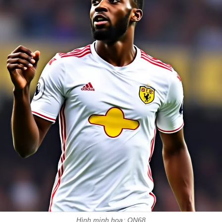
Hình minh hoạ: ON68