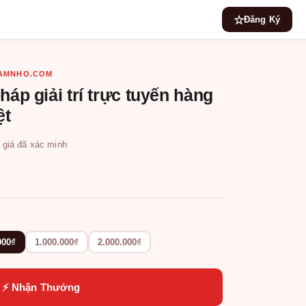
Đăng Ký
MAMNHO.COM
háp giải trí trực tuyến hàng
ệt
h giá đã xác minh
000₫
1.000.000₫
2.000.000₫
⚡ Nhận Thưởng