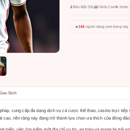
🔒 Bảo Mật SSL
🎰 Odds Cao
🔄 Hoàn 
🔥
348
người đang xem trang này
Giao Dịch
p pháp, cung cấp đa dạng dịch vụ cá cược thể thao, casino trực tiếp 
mật cao, nền tảng này đang trở thành lựa chọn ưa thích của đông đ
phát triển, việc tìm kiếm một địa chỉ uy tín, an toàn và mang lại tr