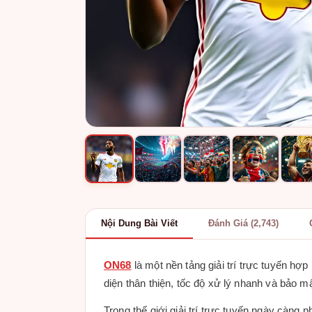
Nội Dung Bài Viết
Đánh Giá (2,743)
ON68
là một nền tảng giải trí trực tuyến hợ
diện thân thiện, tốc độ xử lý nhanh và bảo 
Trong thế giới giải trí trực tuyến ngày càng 