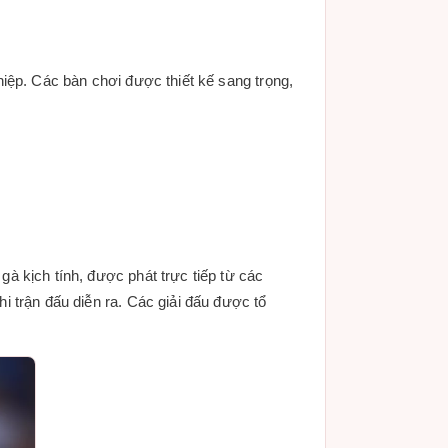
hiệp. Các bàn chơi được thiết kế sang trọng,
 gà kịch tính, được phát trực tiếp từ các
i trận đấu diễn ra. Các giải đấu được tổ