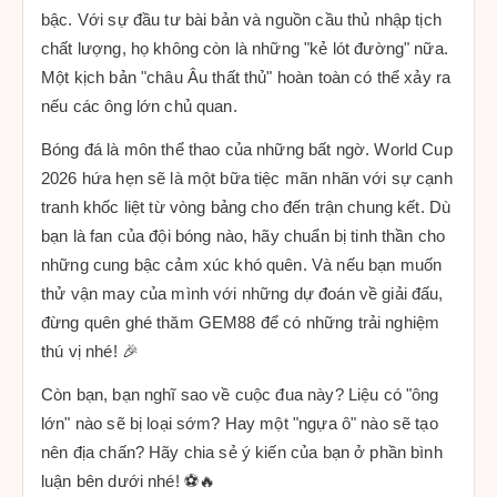
bậc. Với sự đầu tư bài bản và nguồn cầu thủ nhập tịch
chất lượng, họ không còn là những "kẻ lót đường" nữa.
Một kịch bản "châu Âu thất thủ" hoàn toàn có thể xảy ra
nếu các ông lớn chủ quan.
Bóng đá là môn thể thao của những bất ngờ. World Cup
2026 hứa hẹn sẽ là một bữa tiệc mãn nhãn với sự cạnh
tranh khốc liệt từ vòng bảng cho đến trận chung kết. Dù
bạn là fan của đội bóng nào, hãy chuẩn bị tinh thần cho
những cung bậc cảm xúc khó quên. Và nếu bạn muốn
thử vận may của mình với những dự đoán về giải đấu,
đừng quên ghé thăm GEM88 để có những trải nghiệm
thú vị nhé! 🎉
Còn bạn, bạn nghĩ sao về cuộc đua này? Liệu có "ông
lớn" nào sẽ bị loại sớm? Hay một "ngựa ô" nào sẽ tạo
nên địa chấn? Hãy chia sẻ ý kiến của bạn ở phần bình
luận bên dưới nhé! ⚽🔥