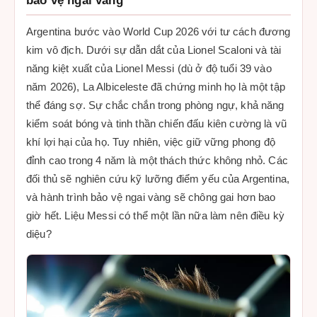
bảo vệ ngai vàng
Argentina bước vào World Cup 2026 với tư cách đương
kim vô địch. Dưới sự dẫn dắt của Lionel Scaloni và tài
năng kiệt xuất của Lionel Messi (dù ở độ tuổi 39 vào
năm 2026), La Albiceleste đã chứng minh họ là một tập
thể đáng sợ. Sự chắc chắn trong phòng ngự, khả năng
kiểm soát bóng và tinh thần chiến đấu kiên cường là vũ
khí lợi hại của họ. Tuy nhiên, việc giữ vững phong độ
đỉnh cao trong 4 năm là một thách thức không nhỏ. Các
đối thủ sẽ nghiên cứu kỹ lưỡng điểm yếu của Argentina,
và hành trình bảo vệ ngai vàng sẽ chông gai hơn bao
giờ hết. Liệu Messi có thể một lần nữa làm nên điều kỳ
diệu?