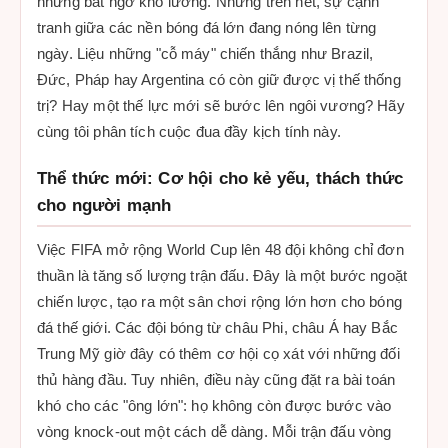
những bất ngờ khó lường. Nhưng trên hết, sự cạnh
tranh giữa các nền bóng đá lớn đang nóng lên từng
ngày. Liệu những "cỗ máy" chiến thắng như Brazil,
Đức, Pháp hay Argentina có còn giữ được vị thế thống
trị? Hay một thế lực mới sẽ bước lên ngôi vương? Hãy
cùng tôi phân tích cuộc đua đầy kịch tính này.
Thể thức mới: Cơ hội cho kẻ yếu, thách thức
cho người mạnh
Việc FIFA mở rộng World Cup lên 48 đội không chỉ đơn
thuần là tăng số lượng trận đấu. Đây là một bước ngoặt
chiến lược, tạo ra một sân chơi rộng lớn hơn cho bóng
đá thế giới. Các đội bóng từ châu Phi, châu Á hay Bắc
Trung Mỹ giờ đây có thêm cơ hội cọ xát với những đối
thủ hàng đầu. Tuy nhiên, điều này cũng đặt ra bài toán
khó cho các "ông lớn": họ không còn được bước vào
vòng knock-out một cách dễ dàng. Mỗi trận đấu vòng