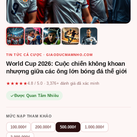
TIN TỨC CÁ CƯỢC · GIAODUCMAMNHO.COM
World Cup 2026: Cuộc chiến không khoan
nhượng giữa các ông lớn bóng đá thế giới
★★★★★
4.8 / 5.0 · 3,376+ đánh giá đã xác minh
Được Quan Tâm Nhiều
MỨC NẠP THAM KHẢO
100.000₫
200.000₫
500.000₫
1.000.000₫