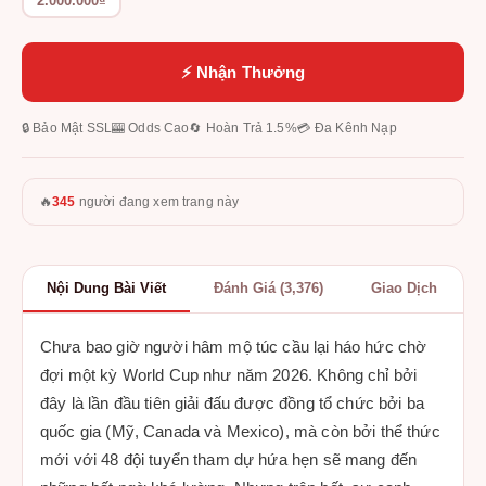
2.000.000₫
⚡ Nhận Thưởng
🔒 Bảo Mật SSL
🎰 Odds Cao
🔄 Hoàn Trả 1.5%
💳 Đa Kênh Nạp
🔥
345
người đang xem trang này
Nội Dung Bài Viết
Đánh Giá (3,376)
Giao Dịch
Chưa bao giờ người hâm mộ túc cầu lại háo hức chờ
đợi một kỳ World Cup như năm 2026. Không chỉ bởi
đây là lần đầu tiên giải đấu được đồng tổ chức bởi ba
quốc gia (Mỹ, Canada và Mexico), mà còn bởi thể thức
mới với 48 đội tuyển tham dự hứa hẹn sẽ mang đến