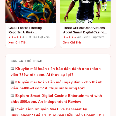
Go 88 Football Betting
Three Critical Observations
Reports: A Risk-
About Smart Digital Casino
Management Review of
Entertainment at
★★★★★
4.8 · 3314+ lượt xem
★★★★★
4.8 · 2613+ lượt xem
Transparency, Speed, and
salimakhan.co.in
Xem Chi Tiết →
Xem Chi Tiết →
Usability
BẠN CÓ THỂ THÍCH
🎰
Khuyến mãi hoàn tiền hấp dẫn dành cho thành
viên 789winfx.com: Ai thực sự lợi?
🎰
Khuyến mãi hoàn tiền mỗi ngày dành cho thành
viên bet88-vl.com: Ai thực sự hưởng lợi?
🎰
Explore Smart Digital Casino Entertainment with
shbet800.com: An Independent Review
🎰
Phân Tích Khuyến Mãi Live Baccarat tại
uu88.cheap: Giá Trị Thực Sau Điều Kiện Doanh Thu