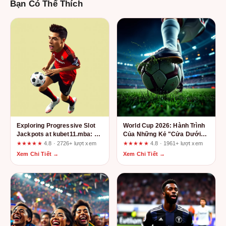
Bạn Có Thể Thích
Exploring Progressive Slot
World Cup 2026: Hành Trình
Jackpots at kubet11.mba: A
Của Những Kẻ "Cửa Dưới"
Practical Risk-Focused
Và Giấc Mơ Không Biên Giới
★★★★★
4.8 · 2726+ lượt xem
★★★★★
4.8 · 1961+ lượt xem
Walkthrough
Xem Chi Tiết →
Xem Chi Tiết →