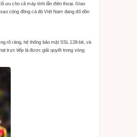
ối ưu cho cả máy tính lẫn điện thoại. Giao
 vì sao cộng đồng cá độ Việt Nam đang đổ dồn
ng rõ ràng, hệ thống bảo mật SSL 128-bit, và
at trực tiếp là được giải quyết trong vòng