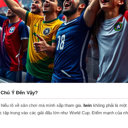
c Chú Ý Đến Vậy?
 hiểu rõ về sân chơi mà mình sắp tham gia.
Iwin
không phải là một 
 tập trung vào các giải đấu lớn như World Cup. Điểm mạnh của nhà