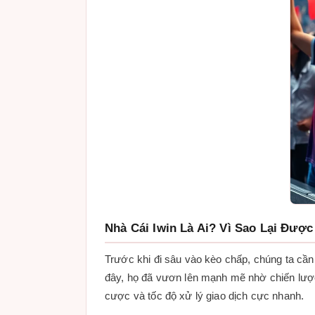
Nhà Cái Iwin Là Ai? Vì Sao Lại Đượ
Trước khi đi sâu vào kèo chấp, chúng ta cần
đây, họ đã vươn lên mạnh mẽ nhờ chiến lược
cược và tốc độ xử lý giao dịch cực nhanh.