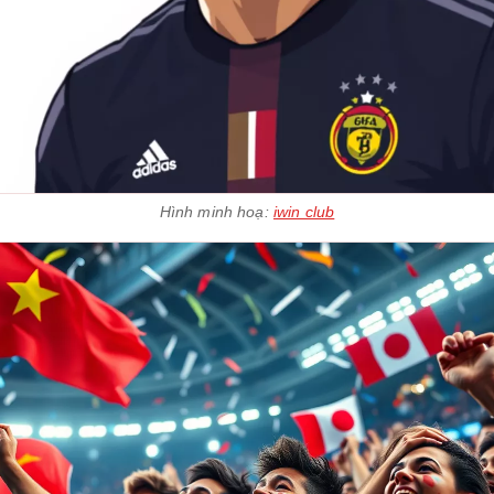
Hình minh hoạ:
iwin club