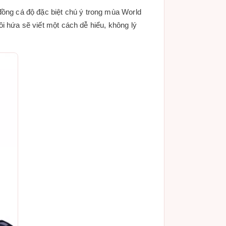
ồng cá độ đặc biệt chú ý trong mùa World
ôi hứa sẽ viết một cách dễ hiểu, không lý