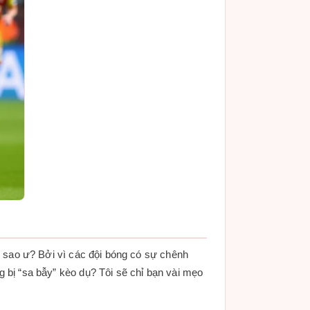
Vì sao ư? Bởi vì các đội bóng có sự chênh
g bị “sa bẫy” kèo dụ? Tôi sẽ chỉ bạn vài mẹo