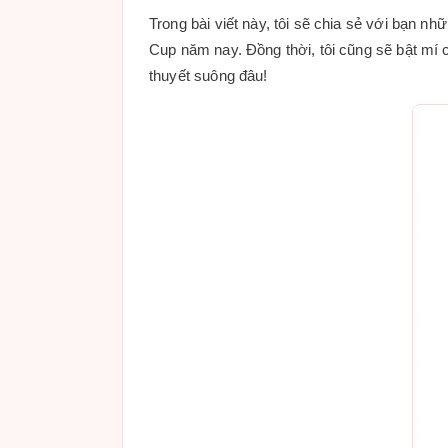
Trong bài viết này, tôi sẽ chia sẻ với bạn nh
Cup năm nay. Đồng thời, tôi cũng sẽ bật mí c
thuyết suông đâu!