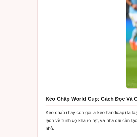
Kèo Chấp World Cup: Cách Đọc Và C
Kèo chấp (hay còn gọi là kèo handicap) là lo
lệch về trình độ khá rõ rệt, và nhà cái cần 
nhỏ.