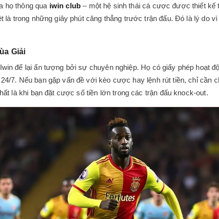
ủa họ thông qua
iwin club
– một hệ sinh thái cá cược được thiết kế t
iệt là trong những giây phút căng thẳng trước trận đấu. Đó là lý do
ùa Giải
Iwin để lại ấn tượng bởi sự chuyên nghiệp. Họ có giấy phép hoạt độ
24/7. Nếu bạn gặp vấn đề với kèo cược hay lệnh rút tiền, chỉ cần ch
nhất là khi bạn đặt cược số tiền lớn trong các trận đấu knock-out.