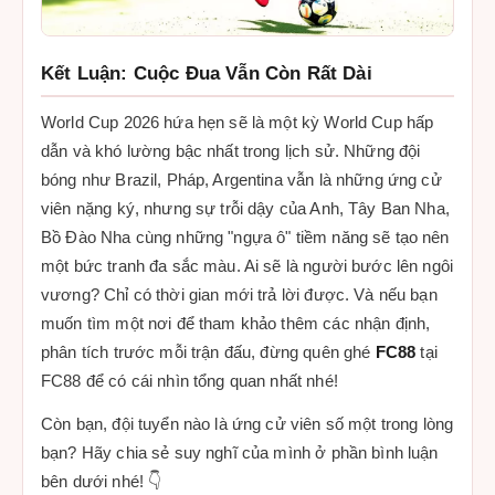
Kết Luận: Cuộc Đua Vẫn Còn Rất Dài
World Cup 2026 hứa hẹn sẽ là một kỳ World Cup hấp
dẫn và khó lường bậc nhất trong lịch sử. Những đội
bóng như Brazil, Pháp, Argentina vẫn là những ứng cử
viên nặng ký, nhưng sự trỗi dậy của Anh, Tây Ban Nha,
Bồ Đào Nha cùng những "ngựa ô" tiềm năng sẽ tạo nên
một bức tranh đa sắc màu. Ai sẽ là người bước lên ngôi
vương? Chỉ có thời gian mới trả lời được. Và nếu bạn
muốn tìm một nơi để tham khảo thêm các nhận định,
phân tích trước mỗi trận đấu, đừng quên ghé
FC88
tại
FC88 để có cái nhìn tổng quan nhất nhé!
Còn bạn, đội tuyển nào là ứng cử viên số một trong lòng
bạn? Hãy chia sẻ suy nghĩ của mình ở phần bình luận
bên dưới nhé! 👇