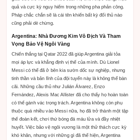
quả và cực kỳ nguy hiểm trong những pha phản công.
Pháp chắc chắn sẽ là cái tên khiến bất kỳ đối thủ nào
cũng phải dè chừng.
Argentina: Nhà Đương Kim Vô Địch Và Tham
Vọng Bảo Vệ Ngôi Vàng
Chiến thắng tại Qatar 2022 đã giúp Argentina giải tỏa
mọi áp lực và khẳng định vị thế của mình. Dù Lionel
Messi có thể đã ở bên kia sườn dốc sự nghiệp, nhưng
tinh thần và bản lĩnh của đội tuyển này là không thể bàn
cãi. Những cầu thủ như Julián Álvarez, Enzo
Fernández, Alexis Mac Allister đã cho thấy họ hoàn toàn
có thể gánh vác trọng trách. Argentina không còn phụ
thuộc quá nhiều vào Messi nữa, họ đã trở thành một tập
thể đoàn kết, chơi thứ bóng đá máu lửa và đầy nhiệt
huyết. Việc bảo vệ ngôi vương là một thử thách cực kỳ
khó khăn, nhưng với những gì đã thể hiện, Argentina