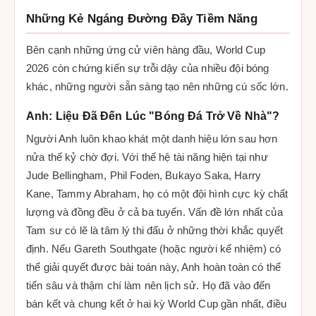
Những Kẻ Ngáng Đường Đầy Tiềm Năng
Bên cạnh những ứng cử viên hàng đầu, World Cup
2026 còn chứng kiến sự trỗi dậy của nhiều đội bóng
khác, những người sẵn sàng tạo nên những cú sốc lớn.
Anh: Liệu Đã Đến Lúc "Bóng Đá Trở Về Nhà"?
Người Anh luôn khao khát một danh hiệu lớn sau hơn
nửa thế kỷ chờ đợi. Với thế hệ tài năng hiện tại như
Jude Bellingham, Phil Foden, Bukayo Saka, Harry
Kane, Tammy Abraham, họ có một đội hình cực kỳ chất
lượng và đồng đều ở cả ba tuyến. Vấn đề lớn nhất của
Tam sư có lẽ là tâm lý thi đấu ở những thời khắc quyết
định. Nếu Gareth Southgate (hoặc người kế nhiệm) có
thể giải quyết được bài toán này, Anh hoàn toàn có thể
tiến sâu và thậm chí làm nên lịch sử. Họ đã vào đến
bán kết và chung kết ở hai kỳ World Cup gần nhất, điều