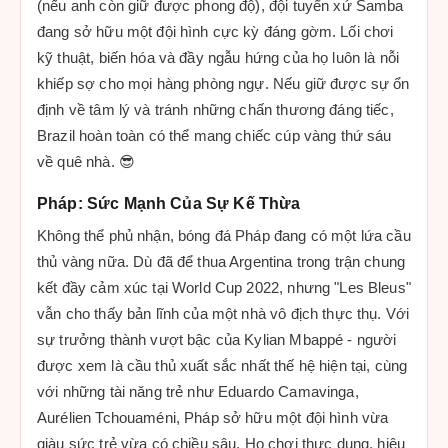
(nếu anh còn giữ được phong độ), đội tuyển xứ Samba
đang sở hữu một đội hình cực kỳ đáng gờm. Lối chơi
kỹ thuật, biến hóa và đầy ngẫu hứng của họ luôn là nỗi
khiếp sợ cho mọi hàng phòng ngự. Nếu giữ được sự ổn
định về tâm lý và tránh những chấn thương đáng tiếc,
Brazil hoàn toàn có thể mang chiếc cúp vàng thứ sáu
về quê nhà. 😎
Pháp: Sức Mạnh Của Sự Kế Thừa
Không thể phủ nhận, bóng đá Pháp đang có một lứa cầu
thủ vàng nữa. Dù đã để thua Argentina trong trận chung
kết đầy cảm xúc tại World Cup 2022, nhưng "Les Bleus"
vẫn cho thấy bản lĩnh của một nhà vô địch thực thụ. Với
sự trưởng thành vượt bậc của Kylian Mbappé - người
được xem là cầu thủ xuất sắc nhất thế hệ hiện tại, cùng
với những tài năng trẻ như Eduardo Camavinga,
Aurélien Tchouaméni, Pháp sở hữu một đội hình vừa
giàu sức trẻ vừa có chiều sâu. Họ chơi thực dụng, hiệu