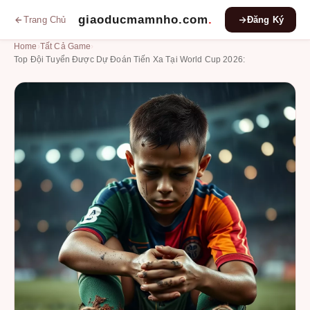
giaoducmamnho.com
.
Trang Chủ
Đăng Ký
Home
›
Tất Cả Game
›
Top Đội Tuyển Được Dự Đoán Tiến Xa Tại World Cup 2026: